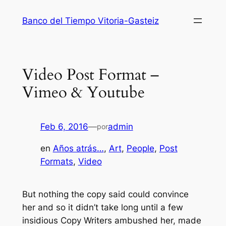
Saltar
Banco del Tiempo Vitoria-Gasteiz
al
contenido
Video Post Format –
Vimeo & Youtube
Feb 6, 2016
—
admin
por
en
Años atrás…
, 
Art
, 
People
, 
Post
Formats
, 
Video
But nothing the copy said could convince
her and so it didn’t take long until a few
insidious Copy Writers ambushed her, made