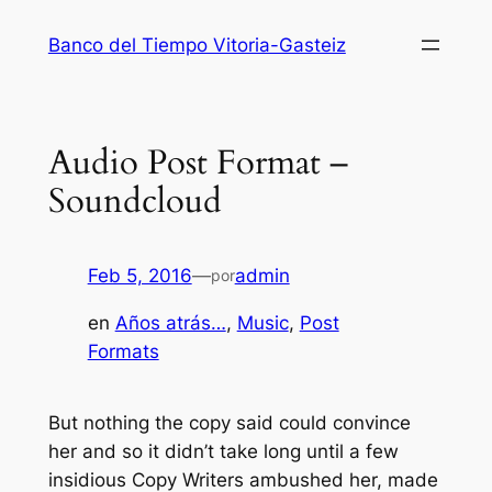
Saltar
Banco del Tiempo Vitoria-Gasteiz
al
contenido
Audio Post Format –
Soundcloud
Feb 5, 2016
—
admin
por
en
Años atrás…
, 
Music
, 
Post
Formats
But nothing the copy said could convince
her and so it didn’t take long until a few
insidious Copy Writers ambushed her, made