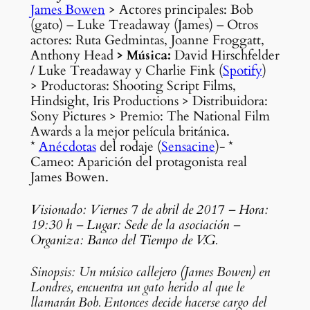
James Bowen
> Actores principales: Bob
(gato) – Luke Treadaway (James) – Otros
actores: Ruta Gedmintas, Joanne Froggatt,
Anthony Head
> Música:
David Hirschfelder
/ Luke Treadaway y Charlie Fink (
Spotify
)
>
Productoras: Shooting Script Films,
Hindsight, Iris Productions > Distribuidora:
Sony Pictures > Premio: The National Film
Awards a la mejor película británica.
*
Anécdotas
del rodaje (
Sensacine
)- *
Cameo: Aparición del protagonista real
James Bowen.
Visionado: Viernes 7 de abril de 2017 – Hora:
19:30 h – Lugar: Sede de la asociación –
Organiza: Banco del Tiempo de V.G.
Sinopsis: Un músico callejero (James Bowen) en
Londres, encuentra un gato herido al que le
llamarán Bob. Entonces decide hacerse cargo del