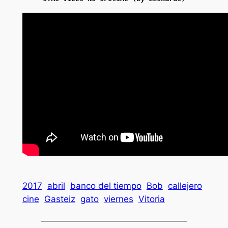
2017
abril
banco del tiempo
Bob
callejero
cine
Gasteiz
gato
viernes
Vitoria