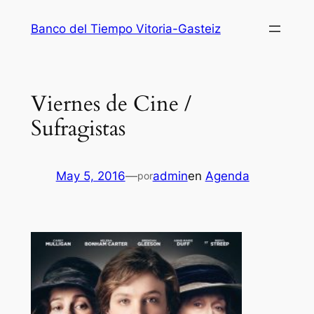
Saltar
Banco del Tiempo Vitoria-Gasteiz
al
contenido
Viernes de Cine /
Sufragistas
May 5, 2016
—
admin
en
Agenda
por