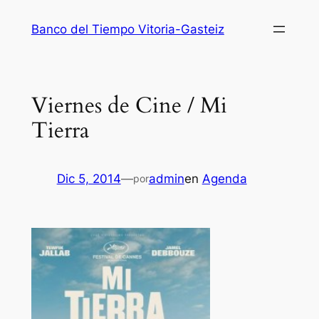
Saltar
Banco del Tiempo Vitoria-Gasteiz
al
contenido
Viernes de Cine / Mi
Tierra
Dic 5, 2014
—
admin
en
Agenda
por