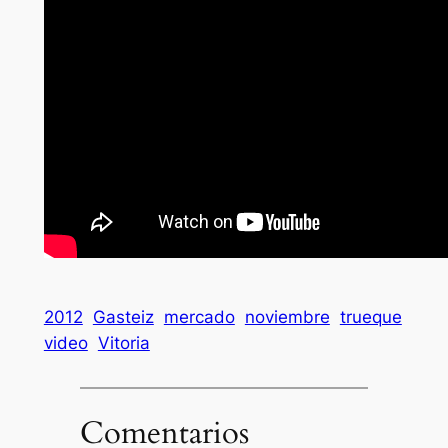
2012
Gasteiz
mercado
noviembre
trueque
video
Vitoria
Comentarios