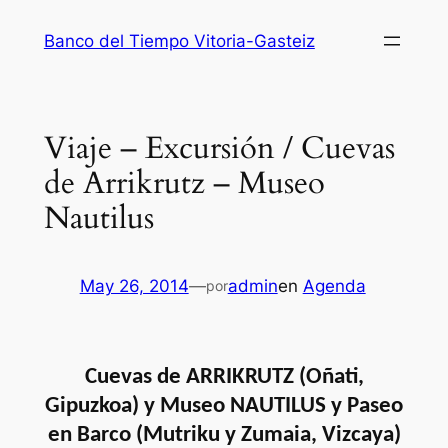
Saltar
Banco del Tiempo Vitoria-Gasteiz
al
contenido
Viaje – Excursión / Cuevas
de Arrikrutz – Museo
Nautilus
May 26, 2014
—
admin
en
Agenda
por
Cuevas de ARRIKRUTZ (Oñati,
Gipuzkoa) y
Museo NAUTILUS y Paseo
en Barco (Mutriku y Zumaia, Vizcaya)