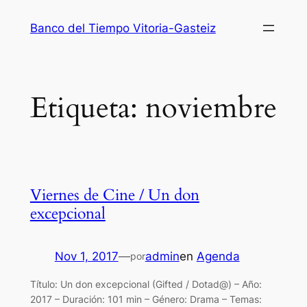
Saltar
Banco del Tiempo Vitoria-Gasteiz
al
contenido
Etiqueta:
noviembre
Viernes de Cine / Un don
excepcional
Nov 1, 2017
—
admin
en
Agenda
por
Título: Un don excepcional (Gifted / Dotad@) – Año:
2017 – Duración: 101 min – Género: Drama – Temas: