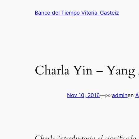
Saltar
Banco del Tiempo Vitoria-Gasteiz
al
contenido
Charla Yin – Yang 
Nov 10, 2016
—
admin
en
A
por
Charla introductoria al significado