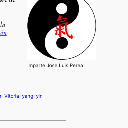
la
ión
Imparte Jose Luis Perea
r
Vitoria
yang
yin