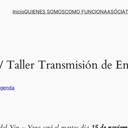
Inicio
QUIENES SOMOS
COMO FUNCIONA
ASÓCIA
/ Taller Transmisión de En
genda
 del Yin – Yang será el martes día
15 de noviem