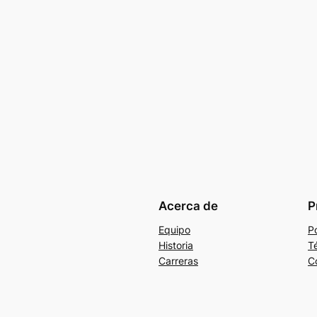
Acerca de
P
Equipo
Po
Historia
T
Carreras
C