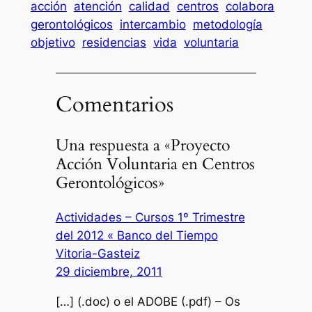
acción
atención
calidad
centros
colabora
gerontológicos
intercambio
metodología
objetivo
residencias
vida
voluntaria
Comentarios
Una respuesta a «Proyecto
Acción Voluntaria en Centros
Gerontológicos»
Actividades – Cursos 1º Trimestre
del 2012 « Banco del Tiempo
Vitoria-Gasteiz
29 diciembre, 2011
[…] (.doc) o el ADOBE (.pdf) – Os