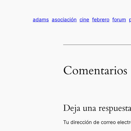
adams
asociación
cine
febrero
forum
Comentarios
Deja una respuest
Tu dirección de correo elect