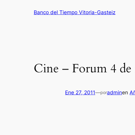
Saltar
Banco del Tiempo Vitoria-Gasteiz
al
contenido
Cine – Forum 4 de f
Ene 27, 2011
—
admin
en
A
por