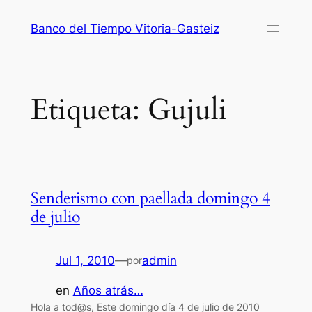
Saltar
Banco del Tiempo Vitoria-Gasteiz
al
contenido
Etiqueta:
Gujuli
Senderismo con paellada domingo 4
de julio
Jul 1, 2010
—
admin
por
en
Años atrás…
Hola a tod@s, Este domingo día 4 de julio de 2010