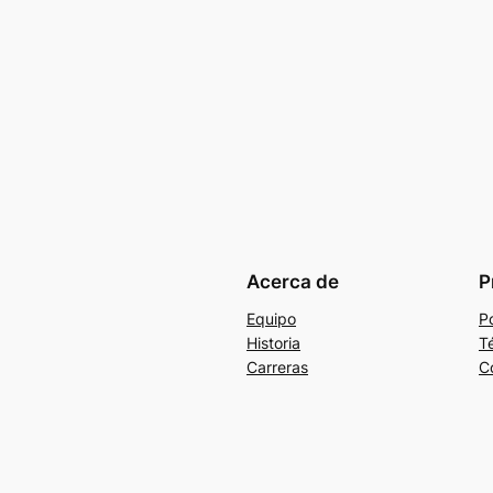
Acerca de
P
Equipo
Po
Historia
T
Carreras
C